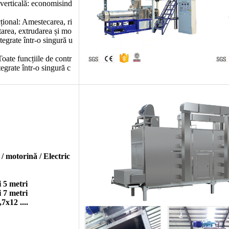
 verticală: economisind
țional: Amestecarea, ri
tarea, extrudarea și mo
tegrate într-o singură u
oate funcțiile de contr
tegrate într-o singură c
/ motorină / Electric
i 5 metri
i 7 metri
7x12 ....