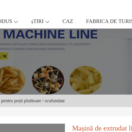
ODUS
șTIRI
CAZ
FABRICA DE TUR
 pentru pești plutitoare / scufundate
Mașină de extrudat li