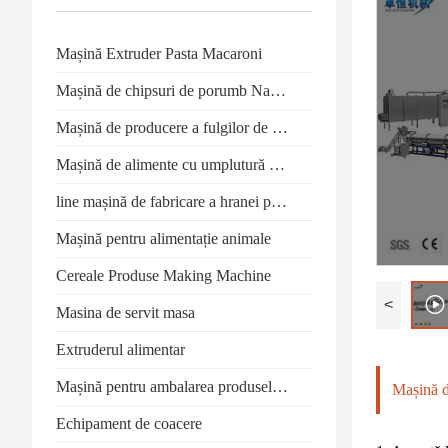
Mașină Extruder Pasta Macaroni
Mașină de chipsuri de porumb Nacho
Mașină de producere a fulgilor de porumb
Mașină de alimente cu umplutură de bază
line mașină de fabricare a hranei pentru pești
Mașină pentru alimentație animale
Cereale Produse Making Machine
<
Masina de servit masa
Extruderul alimentar
Mașină pentru ambalarea produselor alimentare
Mașină de
Echipament de coacere