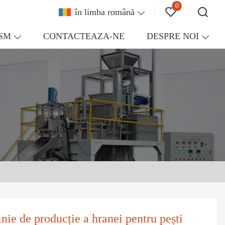
0
în limba română
ISM
CONTACTEAZA-NE
DESPRE NOI
nie de producție a hranei pentru pești