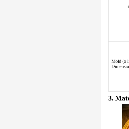
Mold (o li
Dimensiun
3. Mat