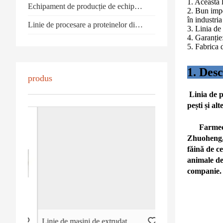
1. Această l
Echipament de producție de echipamente alimentare
2. Bun impe
în industri
Linie de procesare a proteinelor din soia vegetar texturată / fibră
3. Linia de
4. Garanție
5. Fabrica 
1. D
produs
Linia de p
pești și al
Farmecul t
Zhuoheng, 
făină de c
animale de
companie.
tative
Linie de mașini de extrudat pentru cereale pentru mic dejun extrudat