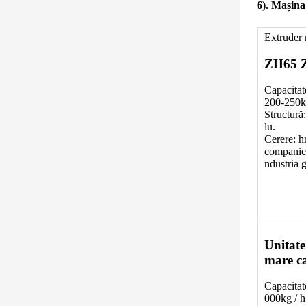
6). Mașina 
Extruder 
ZH65 
Capacitat
200-250k
Structură
lu.
Cerere: h
companie,
ndustria g
Unitate
mare ca
Capacitat
000kg / h