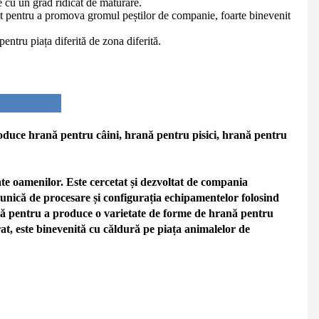
ce cu un grad ridicat de maturare.
 pentru a promova gromul peștilor de companie, foarte binevenit
ntru piața diferită de zona diferită.
oduce hrană pentru câini, hrană pentru pisici, hrană pentru
e oamenilor. Este cercetat și dezvoltat de compania
unică de procesare și configurația echipamentelor folosind
rimă pentru a produce o varietate de forme de hrană pentru
rat, este binevenită cu căldură pe piața animalelor de
Mașină de extrusie completă automată plutitoare / scufundare de alimentare cu pește
Linii de prelucrare a mașinilor de extrudat pentru alimente pentru gustări gustative