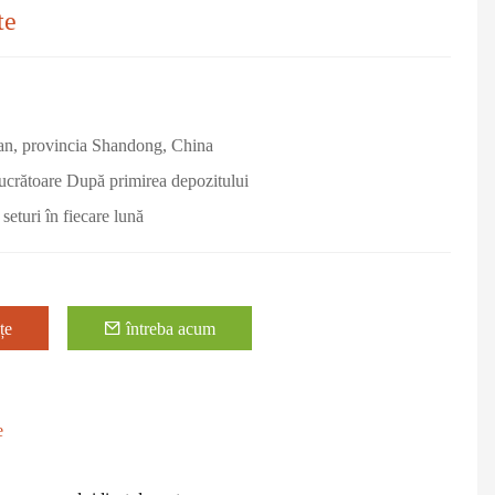
te
an, provincia Shandong, China
lucrătoare După primirea depozitului
 seturi în fiecare lună
țe
întreba acum
e