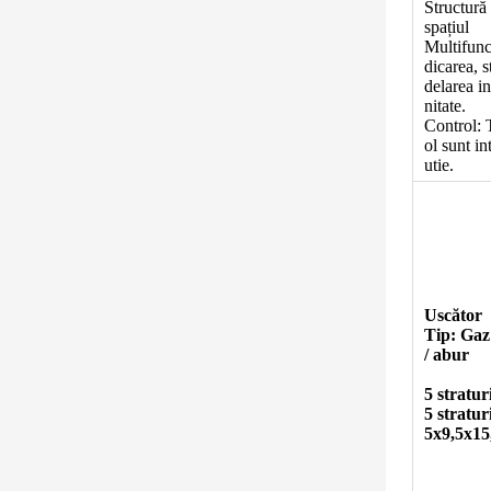
Structură
spațiul
Multifunc
dicarea, s
delarea in
nitate.
Control: T
ol sunt in
utie.
Uscător
Tip: Gaz 
/ abur
5 stratur
5 stratur
5x9,5x15,