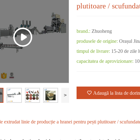
plutitoare / scufunda
brand.:
Zhuoheng
produsele de origine:
Orașul Jin
timpul de livrare:
15-20 de zile 
capacitatea de aprovizionare:
10
Adaugă la lista de dorin
>
 extrudat linie de producție a hranei pentru pești plutitoare / scufundat