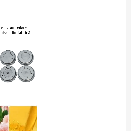
re → ambalare
 dvs. din fabrică