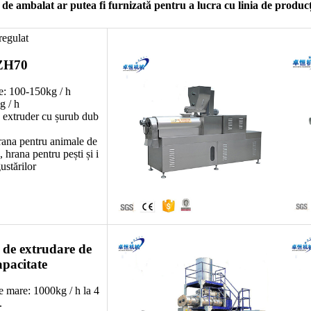
de ambalat ar putea fi furnizată pentru a lucra cu linia de producți
regulat
ZH70
e: 100-150kg / h
g / h
: extruder cu șurub dub
rana pentru animale de
 hrana pentru pești și i
ustărilor
 de extrudare de
pacitate
e mare: 1000kg / h la 4
.