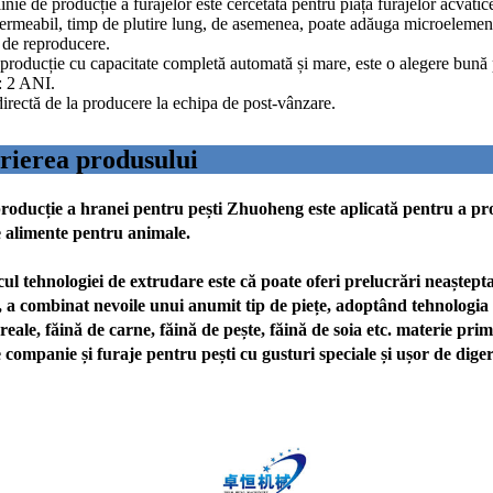
inie de producție a furajelor este cercetată pentru piața furajelor acvati
rmeabil, timp de plutire lung, de asemenea, poate adăuga microelement
a de reproducere.
 producție cu capacitate completă automată și mare, este o alegere bună pe
: 2 ANI.
directă de la producere la echipa de post-vânzare.
escrierea produsului
roducție a hranei pentru pești Zhuoheng este aplicată pentru a pr
te alimente pentru animale.
ehnologiei de extrudare este că poate oferi prelucrări neașteptat
a combinat nevoile unui anumit tip de piețe, adoptând tehnologia 
ereale, făină de carne, făină de pește, făină de soia etc. materie p
 companie și furaje pentru pești cu gusturi speciale și ușor de dige
Mașină de mâncare prăjită cu diverse forme
Mașină ieftină de proteine ​​/ bucăți vegetariene de soia cu textură / fibre