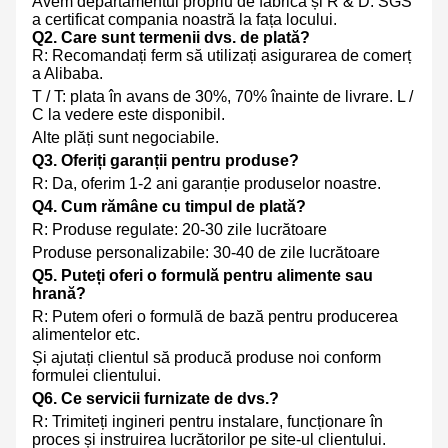
Avem departamentul propriu de fabrică și R & D. SGS
a certificat compania noastră la fața locului.
Q2. Care sunt termenii dvs. de plată?
R: Recomandați ferm să utilizați asigurarea de comerț
a Alibaba.
T / T: plata în avans de 30%, 70% înainte de livrare. L /
C la vedere este disponibil.
Alte plăți sunt negociabile.
Q3. Oferiți garanții pentru produse?
R: Da, oferim 1-2 ani garanție produselor noastre.
Q4. Cum rămâne cu timpul de plată?
R: Produse regulate: 20-30 zile lucrătoare
Produse personalizabile: 30-40 de zile lucrătoare
Q5. Puteți oferi o formulă pentru alimente sau
hrană?
R: Putem oferi o formulă de bază pentru producerea
alimentelor etc.
Și ajutați clientul să producă produse noi conform
formulei clientului.
Q6. Ce servicii furnizate de dvs.?
R: Trimiteți ingineri pentru instalare, funcționare în
proces și instruirea lucrătorilor pe site-ul clientului.