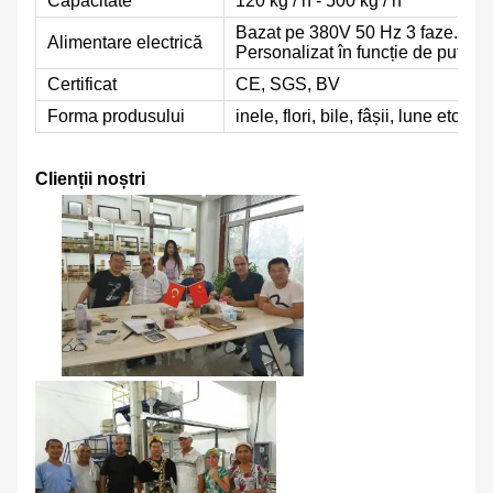
Capacitate
120 kg / h - 500 kg / h
Bazat pe 380V 50 Hz 3 faze.
Alimentare electrică
Personalizat în funcție de putere
Certificat
CE, SGS, BV
Forma produsului
inele, flori, bile, fâșii, lune etc.
Clienții noștri