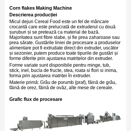
Corn flakes Making Machine
Descrierea producției
Micul dejun Cereal Food este un fel de mâncare
crocantă care este prelucrată de extruderul cu două
șuruburi și se pretează ca material de bază.
Majoritatea sunt fibre slabe, și fie prea zaharoase sau
prea sărate. Gustările liniei de procesare a produselor
alimentare pot fi extrudate direct din extruder, uscător
și sezonier, putem produce toate tipurile de gustări și
forme diferite prin ajustarea matrițelor din extruder.
Forme variate sunt disponibile pentru minge, tub,
stick, inel, bucla de fructe, stea, roata si flori si inima,
forma prin ajustarea matriței în extruder.
Materie primă: Grâu de porumb (praf), făină de grâu,
făină de orez, făină de ovăz, alte mese de cereale.
Grafic flux de procesare