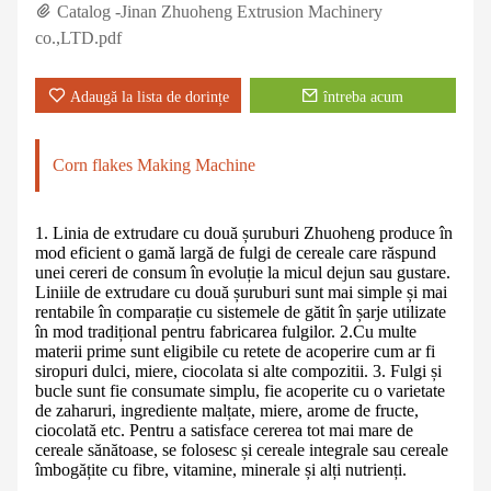
Catalog -Jinan Zhuoheng Extrusion Machinery
co.,LTD.pdf
Adaugă la lista de dorințe
întreba acum
Corn flakes Making Machine
1. Linia de extrudare cu două șuruburi Zhuoheng produce în
mod eficient o gamă largă de fulgi de cereale care răspund
unei cereri de consum în evoluție la micul dejun sau gustare.
Liniile de extrudare cu două șuruburi sunt mai simple și mai
rentabile în comparație cu sistemele de gătit în șarje utilizate
în mod tradițional pentru fabricarea fulgilor. 2.Cu multe
materii prime sunt eligibile cu retete de acoperire cum ar fi
siropuri dulci, miere, ciocolata si alte compozitii. 3. Fulgi și
bucle sunt fie consumate simplu, fie acoperite cu o varietate
de zaharuri, ingrediente malțate, miere, arome de fructe,
ciocolată etc. Pentru a satisface cererea tot mai mare de
cereale sănătoase, se folosesc și cereale integrale sau cereale
îmbogățite cu fibre, vitamine, minerale și alți nutrienți.