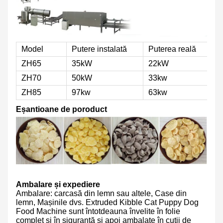
Model
Putere instalată
Puterea reală
p
ZH65
35kW
22kW
1
ZH70
50kW
33kw
2
ZH85
97kw
63kw
5
Eșantioane de poroduct
Ambalare și expediere
Ambalare: carcasă din lemn sau altele, Case din
lemn, Mașinile dvs. Extruded Kibble Cat Puppy Dog
Food Machine sunt întotdeauna învelite în folie
complet și în siguranță și apoi ambalate în cutii de