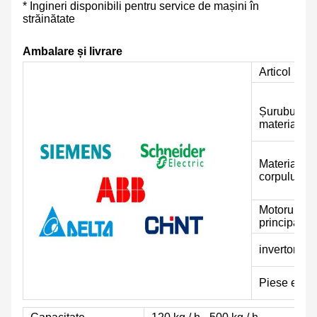
* Ingineri disponibili pentru service de mașini în
străinătate
Ambalare și livrare
Articol
Șuruburi d
material
Materialul
corpului
Motorul
principal
invertor
Piese elect